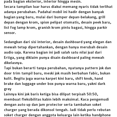
pada bagian eksterior, interior hingga mesin.
Secara tampilan luar harus diakui memang nyaris tidak terlihat
adanya perubahan. Padahal mobil ini hadir dengan banyak
bagian yang baru, mulai dari bumper depan-belakang, grill
depan dengan krom, spion pelipat otomatis, desain peek baru,
list fog lamp krom, granish krom pintu bagasi, hingga parkir
sensor.
Sedangkan dari sisi interior, desain dashboard yang elegan dan
mewah tetap dipertahankan, dengan hanya merubah desain
audio saja. Karena bagian ini jadi salah satu nilai jual dari
Ertiga, yang diklaim punya disain dashboard paling mewah
dikelasnya.
Tapi bukan berarti tanpa perubahan, nyatanya pattern jok dan
door trim tampil baru, meski jok masih berbahan fabic, bukan
kulit. Begitu juga warna karpet kini baru, shift knob, hand
brake dan luggage under box punya warna baru, yakni dark
grey
Lainnya kini jok baris ketiga bisa dilipat terpisah 50:50,
membuat fleksibilitas kabin lebih maksimal. Kaca pengemudi
dengan auto up dan jam protector serta tambahan soket
charger yang berada dikonsol tengah. Jadi tidak perlu rebutan
soket charger dengan anggota keluarga lain ketika handphone