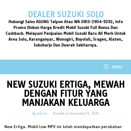
Skip
to
DEALER SUZUKI SOLO
content
Hubungi Sales AGUNG Telpon Atau WA 0813-2904-9292, Info
Promo Diskon Harga Kredit Mobil Suzuki Full Bonus Dan
Cashback. Melayani Penjualan Mobil Suzuki Baru All Merk Untuk
Area Solo, Karanganyar, Wonogiri, Boyolali, Sragen, Klaten,
Sukoharjo Dan Daerah Sekitarnya.
MENU
NEW SUZUKI ERTIGA, MEWAH
DENGAN FITUR YANG
MANJAKAN KELUARGA
By
Admin
Posted on
December 13, 2015
New Ertiga. Mobil Low MPV ini telah mendapatkan perubahan