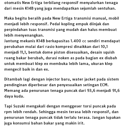
otomatis New Ertiga terbilang responsif menyalurkan tenaga
dari mesin K14B yang juga mendapatkan sejumlah sentuhan.
Maka begitu beralih pada New Ertiga transmisi manual, mobil
menjadi lebih responsif. Pedal kopling empuk diinjak dan
perpindahan tuas transmisi yang mudah dan halus membuat
lebih menyenangkan.
Jantung mekanis K14B berkapasitas 1.400 cc sendiri mendapat
perubahan mulai dari rasio kompresi dinaikkan dari 10,1
menjadi 11,1, bentuk dome piston disesuaikan, desain squish
ruang bakar berubah, durasi noken as pada bagian ex diubah
untuk membuat klep ex membuka lebih lama, ukuran klep
mengecil baik in dan ex.
Ditambah lagi dengan injector baru, water jacket pada sistem
pendinginan diperbesar dan penyesuaikan setingan ECM.
Memang ada penurunan tenaga puncak dari 93,6 menjadi 91,6
daya kuda.
Tapi Suzuki mengakali dengan menggeser torsi puncak pada
rpm lebih rendah. Sehingga mesin terasa lebih responsif, dan
penurunan tenaga puncak tidak terlalu terasa. Jangan lupakan
juga konsumsi bahan bakar yang makin irit.