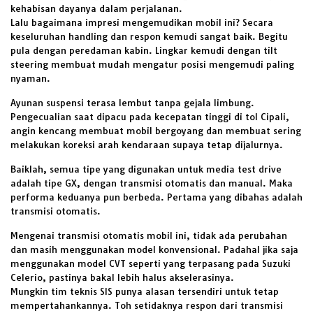
kehabisan dayanya dalam perjalanan.
Lalu bagaimana impresi mengemudikan mobil ini? Secara
keseluruhan handling dan respon kemudi sangat baik. Begitu
pula dengan peredaman kabin. Lingkar kemudi dengan tilt
steering membuat mudah mengatur posisi mengemudi paling
nyaman.
Ayunan suspensi terasa lembut tanpa gejala limbung.
Pengecualian saat dipacu pada kecepatan tinggi di tol Cipali,
angin kencang membuat mobil bergoyang dan membuat sering
melakukan koreksi arah kendaraan supaya tetap dijalurnya.
Baiklah, semua tipe yang digunakan untuk media test drive
adalah tipe GX, dengan transmisi otomatis dan manual. Maka
performa keduanya pun berbeda. Pertama yang dibahas adalah
transmisi otomatis.
Mengenai transmisi otomatis mobil ini, tidak ada perubahan
dan masih menggunakan model konvensional. Padahal jika saja
menggunakan model CVT seperti yang terpasang pada Suzuki
Celerio, pastinya bakal lebih halus akselerasinya.
Mungkin tim teknis SIS punya alasan tersendiri untuk tetap
mempertahankannya. Toh setidaknya respon dari transmisi