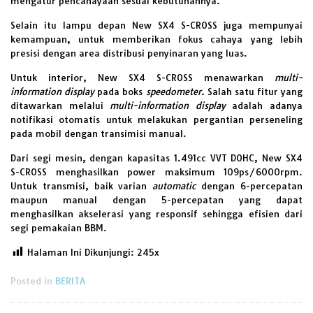
mengatur pencahayaan sesuai kebutuhannya.
Selain itu lampu depan New SX4 S-CROSS juga mempunyai
kemampuan, untuk memberikan fokus cahaya yang lebih
presisi dengan area distribusi penyinaran yang luas.
Untuk interior, New SX4 S-CROSS menawarkan
multi-
information display
pada boks
speedometer.
Salah satu fitur yang
ditawarkan melalui
multi-information display
adalah adanya
notifikasi otomatis untuk melakukan pergantian perseneling
pada mobil dengan transimisi manual.
Dari segi mesin, dengan kapasitas 1.491cc VVT DOHC, New SX4
S-CROSS menghasilkan power maksimum 109ps/6000rpm.
Untuk transmisi, baik varian
automatic
dengan 6-percepatan
maupun manual dengan 5-percepatan yang dapat
menghasilkan akselerasi yang responsif sehingga efisien dari
segi pemakaian BBM.
Halaman Ini Dikunjungi:
245
Posted in
BERITA