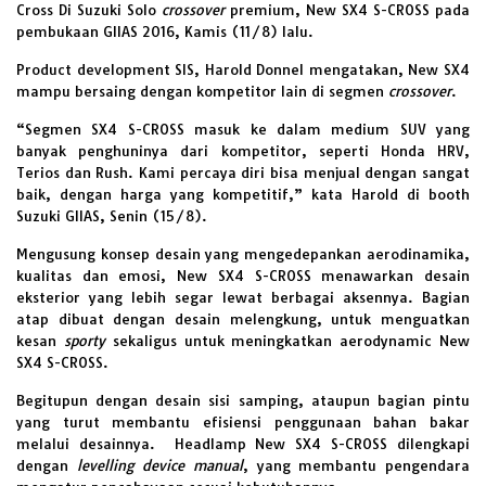
Cross Di Suzuki Solo
crossover
premium, New SX4 S-CROSS pada
pembukaan GIIAS 2016, Kamis (11/8) lalu.
Product development SIS, Harold Donnel mengatakan, New SX4
mampu bersaing dengan kompetitor lain di segmen
crossover
.
“Segmen SX4 S-CROSS masuk ke dalam medium SUV yang
banyak penghuninya dari kompetitor, seperti Honda HRV,
Terios dan Rush. Kami percaya diri bisa menjual dengan sangat
baik, dengan harga yang kompetitif,” kata Harold di booth
Suzuki GIIAS, Senin (15/8).
Mengusung konsep desain yang mengedepankan aerodinamika,
kualitas dan emosi, New SX4 S-CROSS menawarkan desain
eksterior yang lebih segar lewat berbagai aksennya. Bagian
atap dibuat dengan desain melengkung, untuk menguatkan
kesan
sporty
sekaligus untuk meningkatkan aerodynamic New
SX4 S-CROSS.
Begitupun dengan desain sisi samping, ataupun bagian pintu
yang turut membantu efisiensi penggunaan bahan bakar
melalui desainnya. Headlamp New SX4 S-CROSS dilengkapi
dengan
levelling device manual
, yang membantu pengendara