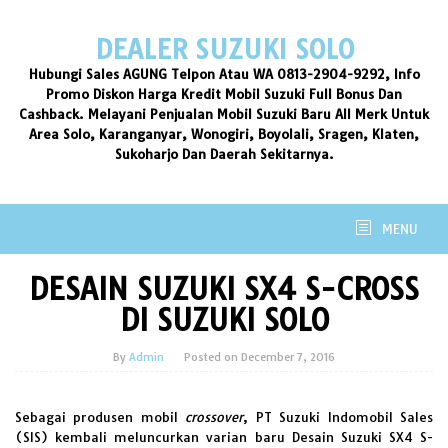
Skip
to
DEALER SUZUKI SOLO
content
Hubungi Sales AGUNG Telpon Atau WA 0813-2904-9292, Info
Promo Diskon Harga Kredit Mobil Suzuki Full Bonus Dan
Cashback. Melayani Penjualan Mobil Suzuki Baru All Merk Untuk
Area Solo, Karanganyar, Wonogiri, Boyolali, Sragen, Klaten,
Sukoharjo Dan Daerah Sekitarnya.
MENU
DESAIN SUZUKI SX4 S-CROSS
DI SUZUKI SOLO
By
Admin
Posted on
December 7, 2016
Sebagai produsen mobil
crossover
, PT Suzuki Indomobil Sales
(SIS) kembali meluncurkan varian baru Desain Suzuki SX4 S-