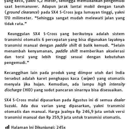
yang kecil, yakni 5,2 meter, sehingga memudahkan pengemudi
saat bermanuver. Adapun jarak lantai mobil dengan tanah
(
ground clearance
) pada SX4 S-Cross juga lumayan tinggi, yakni
170 milimeter. “Sehingga sangat mudah melewati jalan yang
tidak rata.”
Keunggulan SX4 S-Cross yang berikutnya adalah sistem
transmisi otomatis 6 percepatan yang bisa digunakan layaknya
transmisi manual dengan
paddle shift
di balik kemudi. “Selain
menambah kenyamanan,
paddle shift
memberikan akselerasi
dan torsi yang lebih tinggi sesuai dengan kebutuhan
pengemudi.”
Kecanggihan lain pada produk yang diimpor utuh dari India
tersebut adalah karet penghapus kaca (
wiper
) yang otomatis
menyala jika hujan. Kemudian, ada lampu
high intensity
discharge
(HID) yang sudut pancaran sinarnya bisa disesuaikan.
SX4 S-Cross mulai dipasarkan pada Agustus ini di semua
dealer
Suzuki. Ada dua varian yang dipasarkan, yakni transmisi
otomatis dan manual. Harga jualnya Rp 246,9 juta untuk versi
transmisi manual dan Rp 259,9 juta untuk transmisi otomatis.
Halaman Ini Dikunjungi:
245