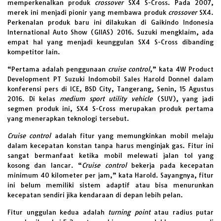
memperkenalkan produk
crossover
SX4 S-Cross. Pada 2007,
merek ini menjadi pionir yang membawa produk
crossover
SX4.
Perkenalan produk baru ini dilakukan di Gaikindo Indonesia
International Auto Show (GIIAS) 2016. Suzuki mengklaim, ada
empat hal yang menjadi keunggulan SX4 S-Cross dibanding
kompetitor lain.
“Pertama adalah penggunaan
cruise control
,” kata 4W Product
Development PT Suzuki Indomobil Sales Harold Donnel dalam
konferensi pers di ICE, BSD City, Tangerang, Senin, 15 Agustus
2016. Di kelas
medium sport utility vehicle
(SUV), yang jadi
segmen produk ini, SX4 S-Cross merupakan produk pertama
yang menerapkan teknologi tersebut.
Cruise control
adalah fitur yang memungkinkan mobil melaju
dalam kecepatan konstan tanpa harus menginjak gas. Fitur ini
sangat bermanfaat ketika mobil melewati jalan tol yang
kosong dan lancar. “
Cruise control
bekerja pada kecepatan
minimum 40 kilometer per jam,” kata Harold. Sayangnya, fitur
ini belum memiliki sistem adaptif atau bisa menurunkan
kecepatan sendiri jika kendaraan di depan lebih pelan.
Fitur unggulan kedua adalah
turning point
atau radius putar