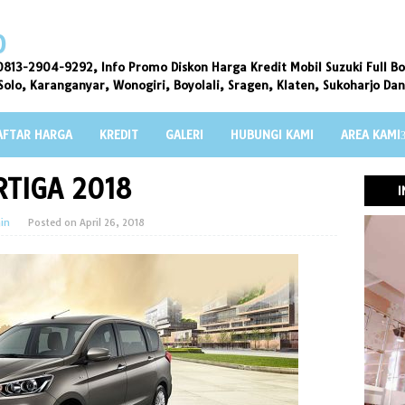
O
813-2904-9292, Info Promo Diskon Harga Kredit Mobil Suzuki Full Bo
Solo, Karanganyar, Wonogiri, Boyolali, Sragen, Klaten, Sukoharjo Da
AFTAR HARGA
KREDIT
GALERI
HUBUNGI KAMI
AREA KAMI
RTIGA 2018
I
in
Posted on
April 26, 2018