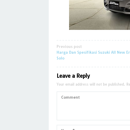
Post
Previous post
Harga Dan Spesifikasi Suzuki All New Er
navigation
Solo
Leave a Reply
Your email address will not be published.
Re