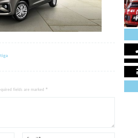
tiga
quired fields are marked
*