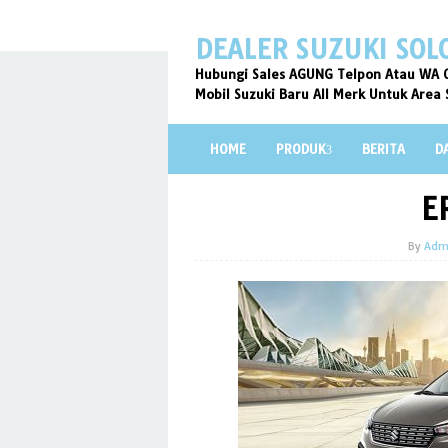
Skip
to
DEALER SUZUKI SOL
content
Hubungi Sales AGUNG Telpon Atau WA 0
Mobil Suzuki Baru All Merk Untuk Area 
HOME
PRODUK
BERITA
D
E
By
Adm