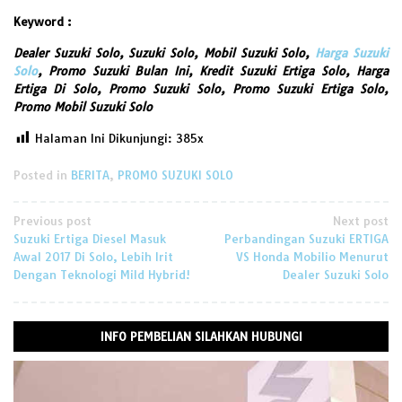
Keyword :
Dealer Suzuki Solo, Suzuki Solo, Mobil Suzuki Solo,
Harga Suzuki
Solo
, Promo Suzuki Bulan Ini, Kredit Suzuki Ertiga Solo, Harga
Ertiga Di Solo, Promo Suzuki Solo, Promo Suzuki Ertiga Solo,
Promo Mobil Suzuki Solo
Halaman Ini Dikunjungi:
385
Posted in
BERITA
,
PROMO SUZUKI SOLO
Post
Previous post
Next post
Suzuki Ertiga Diesel Masuk
Perbandingan Suzuki ERTIGA
navigation
Awal 2017 Di Solo, Lebih Irit
VS Honda Mobilio Menurut
Dengan Teknologi Mild Hybrid!
Dealer Suzuki Solo
INFO PEMBELIAN SILAHKAN HUBUNGI