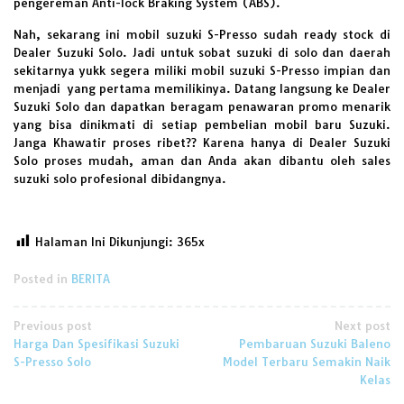
pengereman Anti-lock Braking System (ABS).
Nah, sekarang ini mobil suzuki S-Presso sudah ready stock di
Dealer Suzuki Solo. Jadi untuk sobat suzuki di solo dan daerah
sekitarnya yukk segera miliki mobil suzuki S-Presso impian dan
menjadi yang pertama memilikinya. Datang langsung ke Dealer
Suzuki Solo dan dapatkan beragam penawaran promo menarik
yang bisa dinikmati di setiap pembelian mobil baru Suzuki.
Janga Khawatir proses ribet?? Karena hanya di Dealer Suzuki
Solo proses mudah, aman dan Anda akan dibantu oleh sales
suzuki solo profesional dibidangnya.
Halaman Ini Dikunjungi:
365
Posted in
BERITA
Post
Previous post
Next post
Harga Dan Spesifikasi Suzuki
Pembaruan Suzuki Baleno
navigation
S-Presso Solo
Model Terbaru Semakin Naik
Kelas