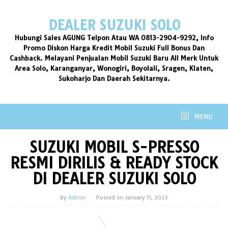
Skip
to
DEALER SUZUKI SOLO
content
Hubungi Sales AGUNG Telpon Atau WA 0813-2904-9292, Info
Promo Diskon Harga Kredit Mobil Suzuki Full Bonus Dan
Cashback. Melayani Penjualan Mobil Suzuki Baru All Merk Untuk
Area Solo, Karanganyar, Wonogiri, Boyolali, Sragen, Klaten,
Sukoharjo Dan Daerah Sekitarnya.
MENU
SUZUKI MOBIL S-PRESSO
RESMI DIRILIS & READY STOCK
DI DEALER SUZUKI SOLO
By
Admin
Posted on
January 11, 2023