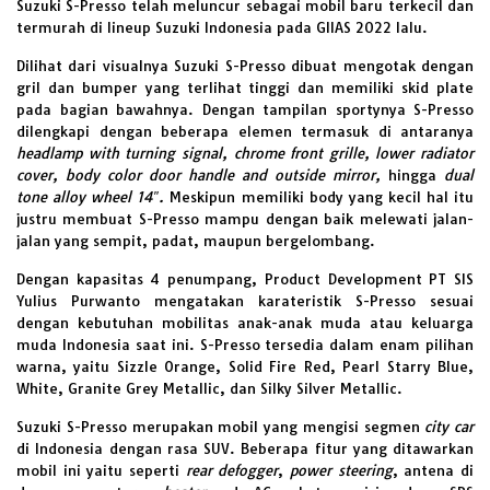
Suzuki
S-Presso telah meluncur sebagai
mobil baru
terkecil dan
termurah di lineup Suzuki Indonesia pada GIIAS 2022 lalu.
Dilihat dari visualnya Suzuki S-Presso dibuat mengotak dengan
gril dan bumper yang terlihat tinggi dan memiliki skid plate
pada bagian bawahnya. Dengan tampilan sportynya S-Presso
dilengkapi dengan beberapa elemen termasuk di antaranya
headlamp with turning signal, chrome front grille, lower radiator
cover, body color door handle and outside mirror,
hingga
dual
tone alloy wheel 14″.
Meskipun memiliki body yang kecil hal itu
justru membuat S-Presso mampu dengan baik melewati jalan-
jalan yang sempit, padat, maupun bergelombang.
Dengan kapasitas 4 penumpang, Product Development PT SIS
Yulius Purwanto mengatakan karateristik S-Presso sesuai
dengan kebutuhan mobilitas anak-anak muda atau keluarga
muda Indonesia saat ini. S-Presso tersedia dalam enam pilihan
warna, yaitu Sizzle Orange, Solid Fire Red, Pearl Starry Blue,
White, Granite Grey Metallic, dan Silky Silver Metallic.
Suzuki S-Presso merupakan mobil yang mengisi segmen
city car
di Indonesia dengan rasa SUV.
Beberapa fitur yang ditawarkan
mobil ini yaitu seperti
rear defogger
,
power steering
, antena di